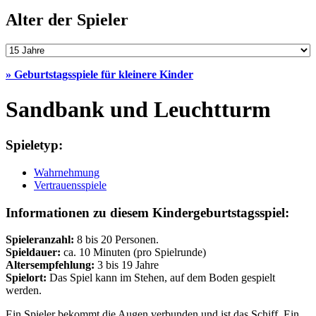
Alter der Spieler
» Geburtstagsspiele für kleinere Kinder
Sandbank und Leuchtturm
Spieletyp:
Wahrnehmung
Vertrauensspiele
Informationen zu diesem Kindergeburtstagsspiel:
Spieleranzahl:
8 bis 20 Personen.
Spieldauer:
ca. 10 Minuten (pro Spielrunde)
Altersempfehlung:
3 bis 19 Jahre
Spielort:
Das Spiel kann im Stehen, auf dem Boden gespielt
werden.
Ein Spieler bekommt die Augen verbunden und ist das Schiff. Ein